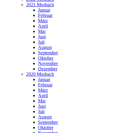
2021 Mosbach
Januar
Februar
März
April
Mai
Juni
Juli
August
September
Oktober
November
Dezember
2020 Mosbach
Januar
Februar
März
April
Mai
Juni
Juli
August
September
Oktober
November