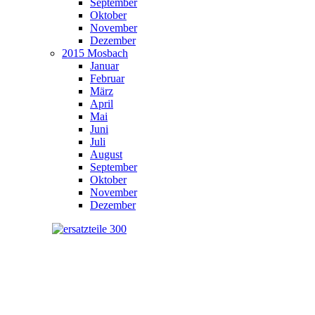
September
Oktober
November
Dezember
2015 Mosbach
Januar
Februar
März
April
Mai
Juni
Juli
August
September
Oktober
November
Dezember