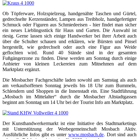
Ob Töpferware, Holzspielzeug, handgenähte Taschen und Gürtel,
gedrechselte Kerzenständer, Lampen aus Treibholz, handgefertigter
Schmuck oder Figuren aus Schmiedeeisen - hier findet man sicher
ein neues Lieblingsstück für Haus und Garten. Die Auswahl ist
riesig. Gerne lassen sich einige Handwerker bei ihrer Arbeit auch
über die Schulter schauen und erklären, wie Bürsten und Pinsel
hergestellt, wie gedrechselt oder auch eine Figur aus Weide
geflochten wird. Rund 40 Stände sind in der gesamten
Fußgängerzone zu finden. Diese werden am Sonntag durch einige
Anbieter von kleinen Leckereien zum Mitnehmen auf dem
Marktplatz ergänzt.
Die Mosbacher Fachgeschäfte laden sowohl am Samstag als auch
am verkaufsoffenen Sonntag jeweils bis 18 Uhr zum Bummeln,
Schlendern und Shoppen in die Innenstadt ein. Eine Stadtführung
„Mosbach im Mittelalter“ durch die Mosbacher Altstadtgassen
beginnt am Sonntag um 14 Uhr bei der Tourist Info am Marktplatz.
Der Kunsthandwerkermarkt ist eine Initiative des Stadtmarketings
mit Unterstützung der Werbegemeinschaft Mosbach Aktiv.
Ausführliche Infos gibt es unter
www.mosbach.de
. Dort sind auch