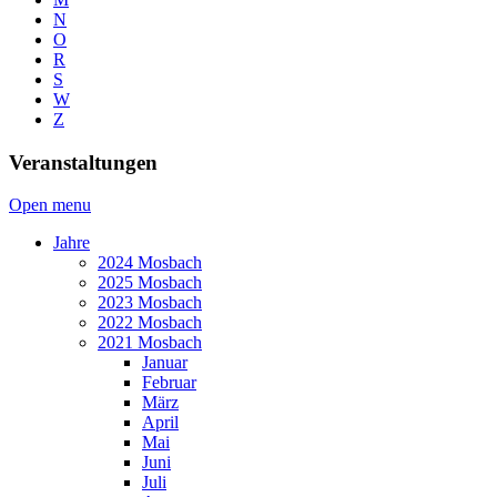
N
O
R
S
W
Z
Veranstaltungen
Open menu
Jahre
2024 Mosbach
2025 Mosbach
2023 Mosbach
2022 Mosbach
2021 Mosbach
Januar
Februar
März
April
Mai
Juni
Juli