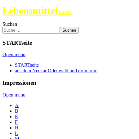
Lebensmittel
online
Suchen
Suchen
STARTseite
Open menu
STARTseite
aus dem Neckar Odenwald und drum rum
Impressionen
Open menu
A
B
E
F
H
L
M