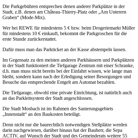
Die Parkgebühren entsprechen denen anderer Parkplätze in der
Stadt, z.B. denen am Château-Thierry-Platz oder „Am Unterern
Graben“ (Mode-Mix).
Wer bei REWE für mindestens 5 € bzw. beim Drogeriemarkt Müller
für mindestens 10 € einkauft, bekommt die Parkgroschen für die
erste Stunde zurückerstattet.
Dafür muss man das Parkticket an der Kasse abstempeln lassen.
Im Gegensatz zu den meisten anderen Parkhäusern und Parkplätzen
in der Stadt funktioniert die Tiefgarage Zentrum mit einer Schranke,
d.h. man muss nicht bereits bei der Einfahrt wissen, wie lange man
bleibt, sondern kann nach der Erledigung seiner Besorgungen und
Besuche das entsprechende Entgelt am Automat bezahlen.
Die Tiefgarage, obwohl eine private Einrichtung, ist natürlich auch
an das Parkleitsystem der Stadt angeschlossen.
Die Stadt Mosbach ist im Rahmen des Sanierungsgebiets
„Innenstadt“ an den Baukosten beteiligt.
Denn nicht nur die baurechtlich notwendigen Stellplätze werden
darin nachgewiesen, darüber hinaus hat der Bauherr, die Sepa
ACTIV, auf Wunsch der Stadt und des Gemeinderats weitere 55