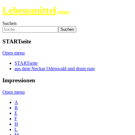
Lebensmittel
online
Suchen
Suchen
STARTseite
Open menu
STARTseite
aus dem Neckar Odenwald und drum rum
Impressionen
Open menu
A
B
E
F
H
L
M